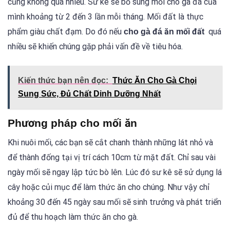
cũng không quá nhiều. Sư kê sẽ bổ sung mối cho gà đá của
mình khoảng từ 2 đến 3 lần mỗi tháng. Mối đất là thực
phẩm giàu chất đạm. Do đó nếu
quá
cho gà đá ăn mối đất
nhiều sẽ khiến chúng gặp phải vấn đề về tiêu hóa.
Kiến thức bạn nên đọc:
Thức Ăn Cho Gà Chọi
Sung Sức, Đủ Chất Dinh Dưỡng Nhất
Phương pháp cho mối ăn
Khi nuôi mối, các bạn sẽ cắt chanh thành những lát nhỏ và
để thành đống tại vị trí cách 10cm từ mặt đất. Chỉ sau vài
ngày mối sẽ ngay lập tức bò lên. Lúc đó sư kê sẽ sử dụng lá
cây hoặc củi mục để làm thức ăn cho chúng. Như vậy chỉ
khoảng 30 đến 45 ngày sau mối sẽ sinh trưởng và phát triển
đủ để thu hoạch làm thức ăn cho gà.