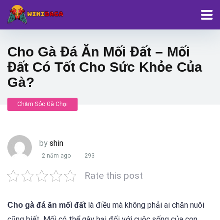
Cho Gà Đá Ăn Mối Đất – Mối
Đất Có Tốt Cho Sức Khỏe Của
Gà?
Chăm Sóc Gà Chọi
by
shin
2 năm ago
293
Rate this post
là điều mà không phải ai chăn nuôi
Cho gà đá ăn mối đất
cũng biết. Mối có thể gây hại đối với cuộc sống của con