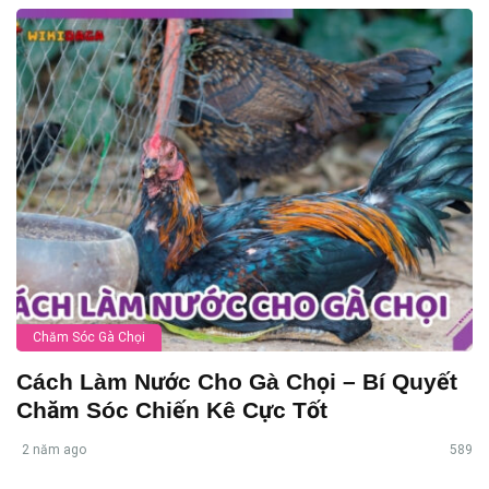
Chăm Sóc Gà Chọi
Cách Làm Nước Cho Gà Chọi – Bí Quyết
Chăm Sóc Chiến Kê Cực Tốt
2 năm ago
589