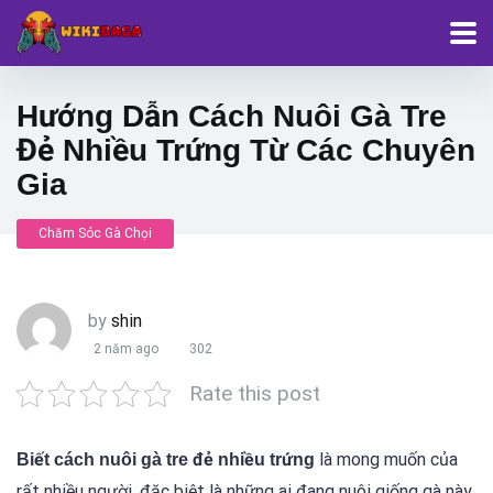
Hướng Dẫn Cách Nuôi Gà Tre
Đẻ Nhiều Trứng Từ Các Chuyên
Gia
Chăm Sóc Gà Chọi
by
shin
2 năm ago
302
Rate this post
là mong muốn của
Biết cách nuôi gà tre đẻ nhiều trứng
rất nhiều người, đặc biệt là những ai đang nuôi giống gà này.