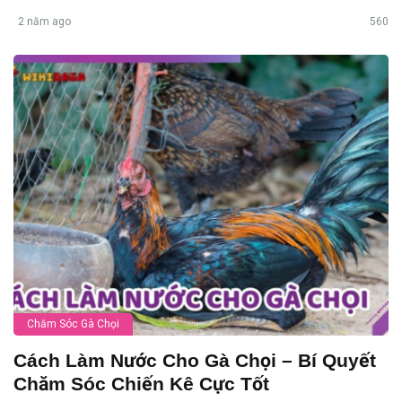
2 năm ago
560
Chăm Sóc Gà Chọi
Cách Làm Nước Cho Gà Chọi – Bí Quyết
Chăm Sóc Chiến Kê Cực Tốt