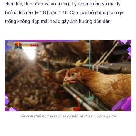
chen lấn, dẫm đạp và vỡ trứng. Tỷ lệ gà trống và mái lý
tưởng lúc này là 1:8 hoặc 1:10. Cần loại bỏ những con gà
trống không đạp mái hoặc gây ảnh hưởng đến đàn.
Vệ sinh chuồng trại sạch sẽ để bảo vệ cho sức khoẻ gà tre