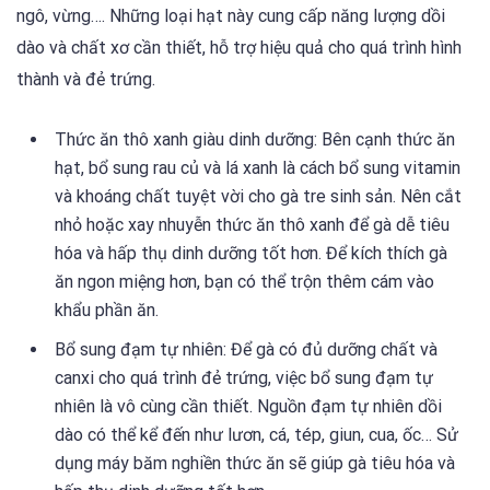
ngô, vừng…. Những loại hạt này cung cấp năng lượng dồi
dào và chất xơ cần thiết, hỗ trợ hiệu quả cho quá trình hình
thành và đẻ trứng.
Thức ăn thô xanh giàu dinh dưỡng: Bên cạnh thức ăn
hạt, bổ sung rau củ và lá xanh là cách bổ sung vitamin
và khoáng chất tuyệt vời cho gà tre sinh sản. Nên cắt
nhỏ hoặc xay nhuyễn thức ăn thô xanh để gà dễ tiêu
hóa và hấp thụ dinh dưỡng tốt hơn. Để kích thích gà
ăn ngon miệng hơn, bạn có thể trộn thêm cám vào
khẩu phần ăn.
Bổ sung đạm tự nhiên: Để gà có đủ dưỡng chất và
canxi cho quá trình đẻ trứng, việc bổ sung đạm tự
nhiên là vô cùng cần thiết. Nguồn đạm tự nhiên dồi
dào có thể kể đến như lươn, cá, tép, giun, cua, ốc… Sử
dụng máy băm nghiền thức ăn sẽ giúp gà tiêu hóa và