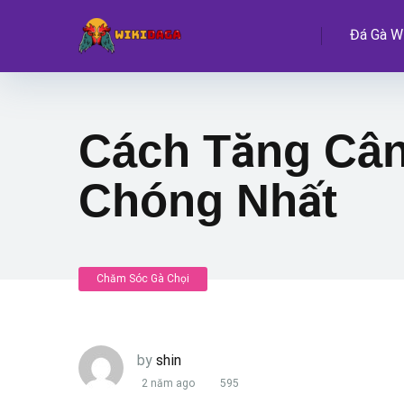
Đá Gà Wi
Cách Tăng Cân
Chóng Nhất
Chăm Sóc Gà Chọi
by
shin
2 năm ago
595