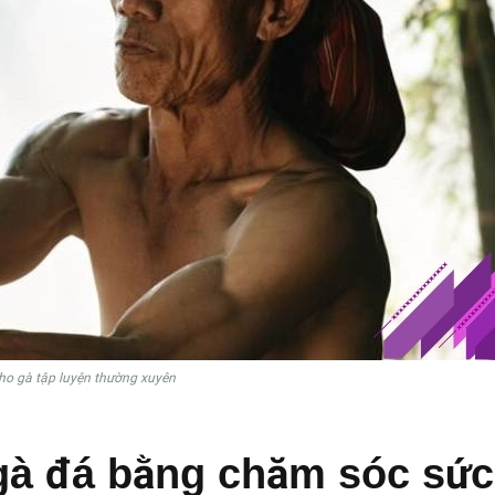
ho gà tập luyện thường xuyên
gà đá bằng chăm sóc sức