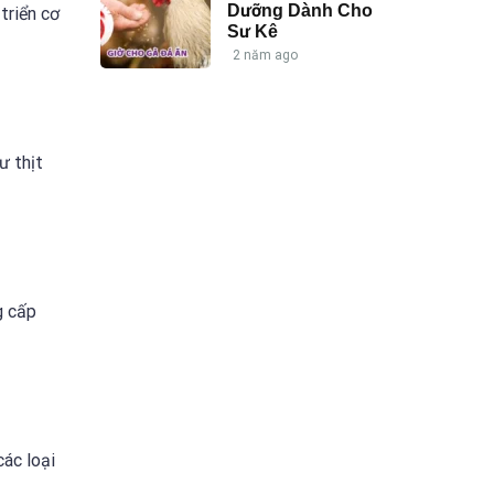
Dưỡng Dành Cho
triển cơ
Sư Kê
2 năm ago
ư thịt
g cấp
các loại