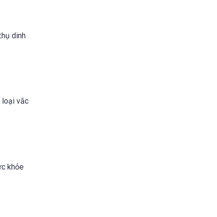
thụ dinh
 loại vắc
ức khỏe