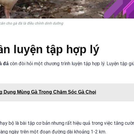
cân cho gà đá là điều chỉnh dinh dưỡng
n luyện tập hợp lý
còn đòi hỏi một chương trình luyện tập hợp lý. Luyện tập gi
à đá
ng Dụng Mùng Gà Trong Chăm Sóc Gà Chọi
hạy bộ là bài tập cơ bản nhưng rất hiệu quả trong việc tăng cườ
 hàng ngày trên một đoạn đường dài khoảng 1-2 km.