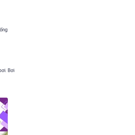
uống
bơi. Bơi