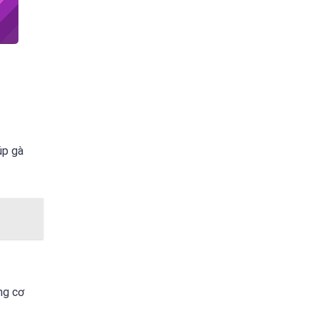
úp gà
ng cơ