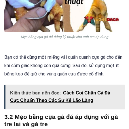
Mẹo băng cựa gà đá đúng kỹ thuật cho anh em áp dụng
Bạn có thể dùng một miếng vải quấn quanh cựa gà cho đến
khi cảm giác không còn quá cứng. Sau đó, sử dụng một ít
băng keo để giữ cho vùng quấn cựa được cố định.
Kiến thức bạn nên đọc:
Cách Coi Chân Gà Đá
Cực Chuẩn Theo Các Sư Kê Lão Làng
3.2 Mẹo băng cựa gà đá áp dụng với gà
tre lai và gà tre