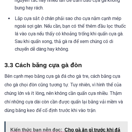
nguyên tắc này nhiều lần để đảm bảo cựa gà không
bung hay rách.
Lắp cựa sắt ở chân phải sao cho cựa nằm cạnh mép
ngoài sợi gân. Nếu cần, bạn có thể thêm đầu lọc thuốc
lá vào cựa nếu thấy có khoảng trống khi quấn cựa gà.
Sau khi quấn xong, thả gà ra để xem chúng có di
chuyển dễ dàng hay không.
3.3 Cách băng cựa gà đòn
Bên cạnh mẹo băng cựa gà đá cho gà tre, cách băng cựa
cho gà chọi đòn cũng tương tự. Tuy nhiên, vì hình thể của
chúng lớn và ít lông, nên không cần quấn cựa nhiều. Thậm
chí những cựa dài còn cần được quấn lại bằng vải mềm và
dùng băng keo để cố định trước khi vào trận.
Kiến thức bạn nên đọc:
Cho gà ăn gì trước khi đá