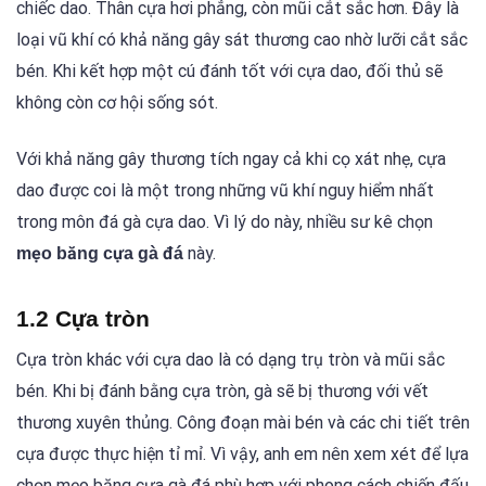
chiếc dao. Thân cựa hơi phẳng, còn mũi cắt sắc hơn. Đây là
loại vũ khí có khả năng gây sát thương cao nhờ lưỡi cắt sắc
bén. Khi kết hợp một cú đánh tốt với cựa dao, đối thủ sẽ
không còn cơ hội sống sót.
Với khả năng gây thương tích ngay cả khi cọ xát nhẹ, cựa
dao được coi là một trong những vũ khí nguy hiểm nhất
trong môn đá gà cựa dao. Vì lý do này, nhiều sư kê chọn
này.
mẹo băng cựa gà đá
1.2 Cựa tròn
Cựa tròn khác với cựa dao là có dạng trụ tròn và mũi sắc
bén. Khi bị đánh bằng cựa tròn, gà sẽ bị thương với vết
thương xuyên thủng. Công đoạn mài bén và các chi tiết trên
cựa được thực hiện tỉ mỉ. Vì vậy, anh em nên xem xét để lựa
chọn mẹo băng cựa gà đá phù hợp với phong cách chiến đấu