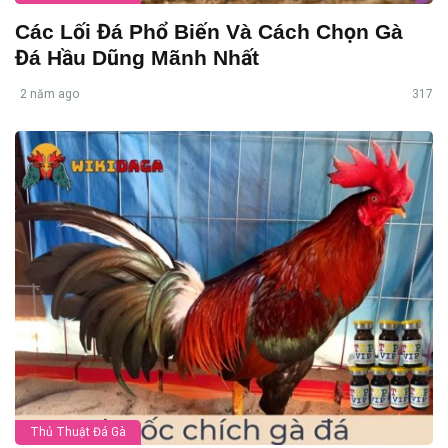
Các Lối Đá Phổ Biến Và Cách Chọn Gà
Đá Hầu Dũng Mãnh Nhất
2 năm ago
317
Thủ Thuật Đá Gà