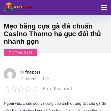
Mẹo băng cựa gà đá chuẩn
Casino Thomo hạ gục đối thủ
nhanh gọn
Thủ Thuật Đá Gà
by
finalboss
3 năm ago
1134
Rate this post
Ngoài việc chăm sóc và cung cấp dinh dưỡng tốt cho gà thì
việc trang bị cho chúng những loại vũ khí hiệu quả cũng vô