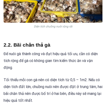
Diện tích chuồng nuôi rộng rãi
2.2. Bãi chăn thả gà
Để nuôi gà thành công và đạt hiệu quả tối ưu, cần có diện
tích rộng để gà có không gian tìm kiếm thức ăn và vận
động.
Tối thiểu mỗi con gà nên có diện tích từ 0,5 – 1m2. Nếu có
diện tích đất lớn, chuồng nuôi nên được đặt ở trung tâm, hai
bãi chăn thả nên được bố trí ở hai bên, điều này sẽ mang lại
hiệu quả tốt nhất.