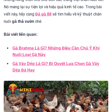
Nó mang lại sự tiện lợi và hiệu quả kinh tế cao. Trong bài
viết này, hãy cùng
sẽ tìm hiểu về kỹ thuật chăn
Đá gà 88
nuôi
nhé.
gà thả vườn
Bài viết liên quan:
Gà Brahma Là Gì? Những Điều Cần Chú Ý Khi
Nuôi Loại Gà Này
Gà Vảy Dép Là Gì? Bí Quyết Lựa Chọn Gà Vảy
Dép Đá Hay