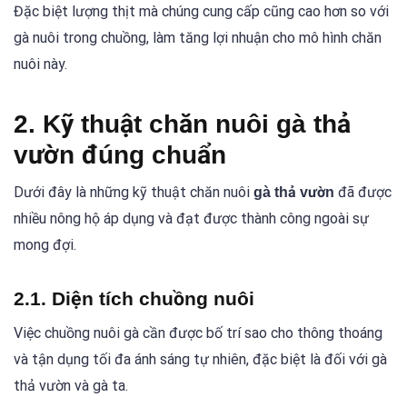
Đặc biệt lượng thịt mà chúng cung cấp cũng cao hơn so với
gà nuôi trong chuồng, làm tăng lợi nhuận cho mô hình chăn
nuôi này.
2. Kỹ thuật chăn nuôi gà thả
vườn đúng chuẩn
Dưới đây là những kỹ thuật chăn nuôi
đã được
gà thả vườn
nhiều nông hộ áp dụng và đạt được thành công ngoài sự
mong đợi.
2.1. Diện tích chuồng nuôi
Việc chuồng nuôi gà cần được bố trí sao cho thông thoáng
và tận dụng tối đa ánh sáng tự nhiên, đặc biệt là đối với gà
thả vườn và gà ta.