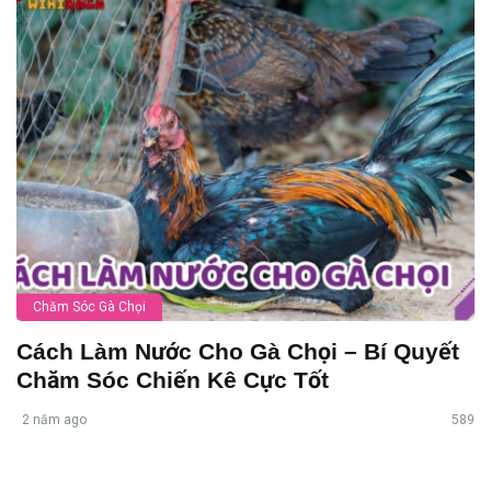
Chăm Sóc Gà Chọi
Cách Làm Nước Cho Gà Chọi – Bí Quyết
Chăm Sóc Chiến Kê Cực Tốt
2 năm ago
589