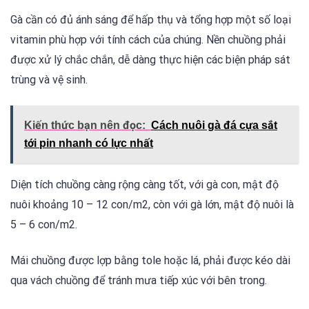
Gà cần có đủ ánh sáng để hấp thụ và tổng hợp một số loại
vitamin phù hợp với tính cách của chúng. Nền chuồng phải
được xử lý chắc chắn, dễ dàng thực hiện các biện pháp sát
trùng và vệ sinh.
Kiến thức bạn nên đọc:
Cách nuôi gà đá cựa sắt
tới pin nhanh có lực nhất
Diện tích chuồng càng rộng càng tốt, với gà con, mật độ
nuôi khoảng 10 – 12 con/m2, còn với gà lớn, mật độ nuôi là
5 – 6 con/m2.
Mái chuồng được lợp bằng tole hoặc lá, phải được kéo dài
qua vách chuồng để tránh mưa tiếp xúc với bên trong.