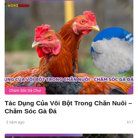
Chăm Sóc Gà Chọi
Tác Dụng Của Vôi Bột Trong Chăn Nuôi –
Chăm Sóc Gà Đá
2 năm ago
617