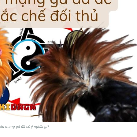
àu mạng gà đá có ý nghĩa gì?