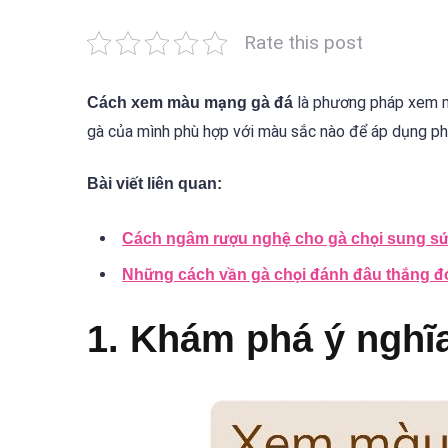
Rate this post
là phương pháp xem mà
Cách xem màu mạng gà đá
gà của mình phù hợp với màu sắc nào để áp dụng p
Bài viết liên quan:
Cách ngâm rượu nghệ cho gà chọi sung s
Những cách vần gà chọi đánh đâu thắng đó
1. Khám phá ý nghĩ