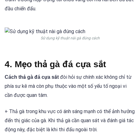
đầu chiến đấu.
Sử dụng kỹ thuật nài gà đúng cách
4. Mẹo thả gà đá cựa sắt
đòi hỏi sự chính xác không chỉ từ
Cách thả gà đá cựa sắt
phía sư kê mà còn phụ thuộc vào một số yếu tố ngoại vi
cần được quan tâm.
+ Thả gà trong khu vực có ánh sáng mạnh có thể ảnh hưởng
đến thị giác của gà. Khi thả gà cần quan sát và đánh giá tác
động này, đặc biệt là khi thi đấu ngoài trời.