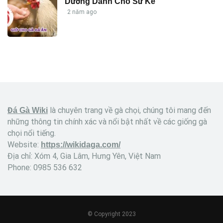
Dưỡng Dành Cho Sư Kê
2 năm ago
là chuyên trang về gà chọi, chúng tôi mang đến
Đá Gà Wiki
những thông tin chính xác và nổi bật nhất về các giống gà
chọi nổi tiếng.
Website:
https://wikidaga.com/
Địa chỉ: Xóm 4, Gia Lâm, Hưng Yên, Việt Nam
Phone: 0985 536 632
© Copyright 2023