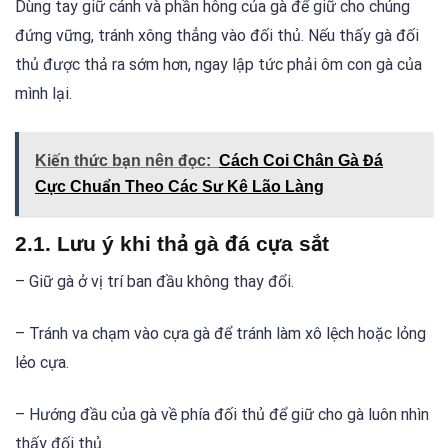
Dùng tay giữ cánh và phần hông của gà để giữ cho chúng
đứng vững, tránh xông thẳng vào đối thủ. Nếu thấy gà đối
thủ được thả ra sớm hơn, ngay lập tức phải ôm con gà của
mình lại.
Kiến thức bạn nên đọc:
Cách Coi Chân Gà Đá
Cực Chuẩn Theo Các Sư Kê Lão Làng
2.1. Lưu ý khi thả gà đá cựa sắt
– Giữ gà ở vị trí ban đầu không thay đổi.
– Tránh va chạm vào cựa gà để tránh làm xô lệch hoặc lỏng
lẻo cựa.
– Hướng đầu của gà về phía đối thủ để giữ cho gà luôn nhìn
thấy đối thủ.