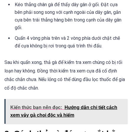
Kéo thẳng chân gà để thấy dây gân ở gối. Đặt cựa
bên phải song song với cạnh ngoài của dây gân, gắn
cựa bên trái thẳng hàng bên trong cạnh của dây gân
gối.
Quấn 4 vòng phía trên và 2 vòng phía dưới chặt chẽ
để cựa không bị rơi trong quá trình thi đấu.
Sau khi quấn xong, thả gà để kiểm tra xem chúng có bị rối
loạn hay không. Đồng thời kiểm tra xem cựa đã cố định
chắc chắn chưa. Nếu lỏng có thể dùng đầu lọc thuốc để gia
cố độ chắc chắn.
Kiến thức bạn nên đọc:
Hướng dẫn chi tiết cách
xem vảy gà chọi độc và hiếm