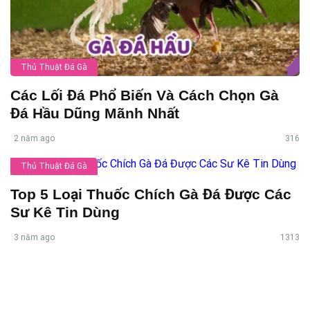
Thủ Thuật Đá Gà
Các Lối Đá Phổ Biến Và Cách Chọn Gà
Đá Hầu Dũng Mãnh Nhất
2 năm ago
316
Thủ Thuật Đá Gà
Top 5 Loại Thuốc Chích Gà Đá Được Các
Sư Kê Tin Dùng
3 năm ago
1313