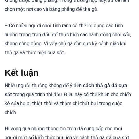
không được bằng phẳng. Trong trường hợp này, sư kê nên
chọn một nơi cao và bằng phẳng để thả gà.
+ Có nhiều người chơi tinh ranh có thể lợi dụng các tình
huống trong trận đấu để thực hiện các hành động chơi xấu,
không công bằng. Vì vậy chủ gà cần cực kỳ cảnh giác khi
thả gà và thực hiện cựa sắt.
Kết luận
Nhiều người thường không để ý đến
cách thả gà đá cựa
trong quá trình thi đấu. Điều này có thể khiến cho chiến
sắt
kê của họ bị thiệt thòi và thậm chí thất bại trong cuộc
chiến.
Hi vọng qua những thông tin trên đã cung cấp cho mọi
người một số kiến thức hữu ích về cách thả gà đá cựa sắt.