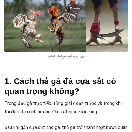
cách thả gà đá cựa sắt
1. Cách thả gà đá cựa sắt có
quan trọng không?
Trong đấu gà trực tiếp, từng giai đoạn trước và trong khi
thi đấu đều ảnh hưởng đến kết quả cuối cùng.
Sau khi gắn cựa sắt cho gà, thả gà trở thành một bước quan