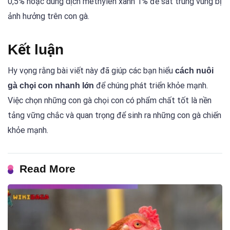
0,5% hoặc dung dịch methylen xanh 1% để sát trùng vùng bị
ảnh hưởng trên con gà.
Kết luận
Hy vọng rằng bài viết này đã giúp các bạn hiểu
cách nuôi
để chúng phát triển khỏe mạnh.
gà chọi con nhanh lớn
Việc chọn những con gà chọi con có phẩm chất tốt là nền
tảng vững chắc và quan trọng để sinh ra những con gà chiến
khỏe mạnh.
Read More