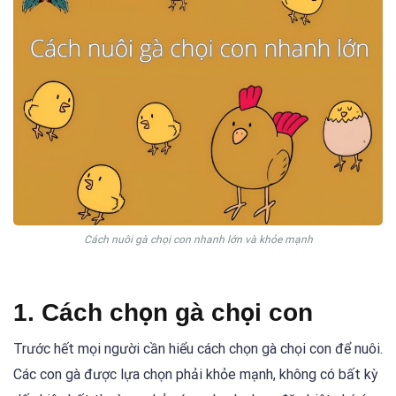
Cách nuôi gà chọi con nhanh lớn và khỏe mạnh
1. Cách chọn gà chọi con
Trước hết mọi người cần hiểu cách chọn gà chọi con để nuôi.
Các con gà được lựa chọn phải khỏe mạnh, không có bất kỳ