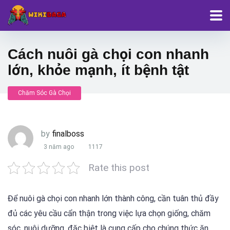
Cách nuôi gà chọi con nhanh
lớn, khỏe mạnh, ít bệnh tật
Chăm Sóc Gà Chọi
by
finalboss
3 năm ago
1117
Rate this post
Để nuôi gà chọi con nhanh lớn thành công, cần tuân thủ đầy
đủ các yêu cầu cẩn thận trong việc lựa chọn giống, chăm
sóc, nuôi dưỡng, đặc biệt là cung cấp cho chúng thức ăn