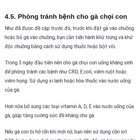
4.5. Phòng tránh bệnh cho gà chọi con
Như đã được đề cập trước đó, trước khi đặt gà vào chuồng
hoặc bỏ gà vào chuồng, bạn cần tiến hành khử trùng và khử
độc chuồng bằng cách sử dụng thuốc hoặc bột vôi.
Trong 3 ngày đầu tiên nên cho gà chọi con uống kháng sinh
để phòng tránh các bệnh như CRD, E.coli, viêm ruột hoặc
viêm họng. Sử dụng xi lanh hoặc hòa thuốc vào nước uống
của gà.
Hơn nữa bổ sung các loại vitamin A, D, E vào nước uống của
gà, giúp tăng cường sức đề kháng cho gà.
Nếu gà con bị hở rốn khi mới nở, bạn nên sử dụng cồn iot