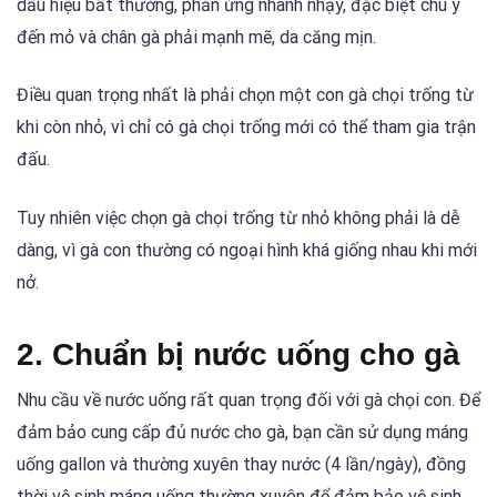
dấu hiệu bất thường, phản ứng nhanh nhạy, đặc biệt chú ý
đến mỏ và chân gà phải mạnh mẽ, da căng mịn.
Điều quan trọng nhất là phải chọn một con gà chọi trống từ
khi còn nhỏ, vì chỉ có gà chọi trống mới có thể tham gia trận
đấu.
Tuy nhiên việc chọn gà chọi trống từ nhỏ không phải là dễ
dàng, vì gà con thường có ngoại hình khá giống nhau khi mới
nở.
2. Chuẩn bị nước uống cho gà
Nhu cầu về nước uống rất quan trọng đối với gà chọi con. Để
đảm bảo cung cấp đủ nước cho gà, bạn cần sử dụng máng
uống gallon và thường xuyên thay nước (4 lần/ngày), đồng
thời vệ sinh máng uống thường xuyên để đảm bảo vệ sinh.