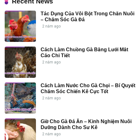
Recent News
Tác Dụng Của Vôi Bột Trong Chăn Nuôi
– Chăm Sóc Gà Đá
2 năm ago
Cách Làm Chuồng Gà Bằng Lưới Mắt
Cáo Chi Tiết
2 năm ago
Cách Làm Nước Cho Gà Chọi – Bí Quyết
Chăm Sóc Chiến Kê Cực Tốt
2 năm ago
Giờ Cho Gà Đá Ăn – Kinh Nghiệm Nuôi
Dưỡng Dành Cho Sư Kê
2 năm ago