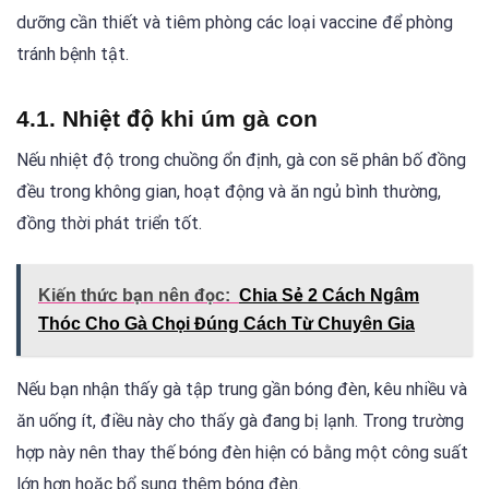
dưỡng cần thiết và tiêm phòng các loại vaccine để phòng
tránh bệnh tật.
4.1. Nhiệt độ khi úm gà con
Nếu nhiệt độ trong chuồng ổn định, gà con sẽ phân bố đồng
đều trong không gian, hoạt động và ăn ngủ bình thường,
đồng thời phát triển tốt.
Kiến thức bạn nên đọc:
Chia Sẻ 2 Cách Ngâm
Thóc Cho Gà Chọi Đúng Cách Từ Chuyên Gia
Nếu bạn nhận thấy gà tập trung gần bóng đèn, kêu nhiều và
ăn uống ít, điều này cho thấy gà đang bị lạnh. Trong trường
hợp này nên thay thế bóng đèn hiện có bằng một công suất
lớn hơn hoặc bổ sung thêm bóng đèn.