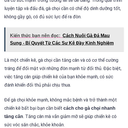
đá có sức mạnh trong tương lai sẽ dễ dàng. Trong quá trình
luyện tập và đấu đá, gà chọi cần có chế độ dinh dưỡng tốt,
không gầy gò, có đủ sức lực để ra đòn.
Kiến thức bạn nên đọc:
Cách Nuôi Gà Đá Mau
Sung - Bí Quyết Từ Các Sư Kê Đầy Kinh Nghiệm
Là một chiến kê, gà chọi cần tăng cân và có cơ thể cường
tráng để đối mặt với những đòn mạnh từ đối thủ. Đặc biệt,
việc tăng cân giúp chiến kê của bạn khỏe mạnh, có sức
đánh khiến đối thủ phải chịu thua.
Để gà chọi khỏe mạnh, không mắc bệnh và trở thành một
chiến kê bất bại bạn cần biết
cách cho gà chọi nhanh
. Tăng cân mà vẫn giảm mỡ sẽ giúp chiến kê có
tăng cân
sức vóc săn chắc, khỏe khoắn.