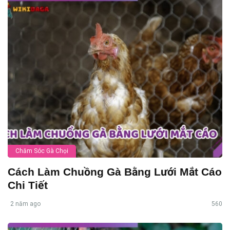
Chăm Sóc Gà Chọi
Cách Làm Chuồng Gà Bằng Lưới Mắt Cáo
Chi Tiết
2 năm ago
560