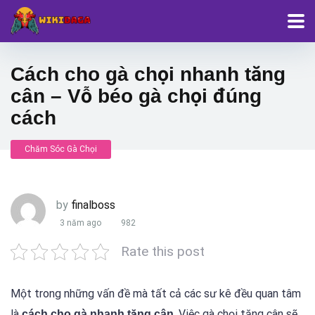
Cách cho gà chọi nhanh tăng
cân – Vỗ béo gà chọi đúng
cách
Chăm Sóc Gà Chọi
by
finalboss
3 năm ago
982
Rate this post
Một trong những vấn đề mà tất cả các sư kê đều quan tâm
là
. Việc gà chọi tăng cân sẽ
cách cho gà nhanh tăng cân