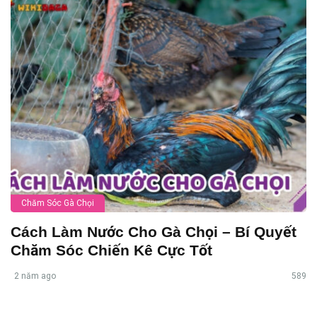
Chăm Sóc Gà Chọi
Cách Làm Nước Cho Gà Chọi – Bí Quyết
Chăm Sóc Chiến Kê Cực Tốt
2 năm ago
589